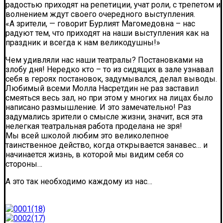
радостью приходят на репетиции, учат роли, с трепетом и
волнением ждут своего очередного выступления.
«А зрители, — говорит Бурлият Магомедовна – нас
радуют тем, что приходят на наши выступления как на
праздник и всегда к нам великодушны!»
Чем удивляли нас наши театралы? Постановками на
злобу дня! Нередко кто – то из сидящих в зале узнавал
себя в героях постановок, задумывался, делал выводы.
Любимый всеми Молла Насретдин не раз заставил
смеяться весь зал, но при этом у многих на лицах было
написано размышление. И это замечательно! Раз
задумались зрители о смысле жизни, значит, вся эта
нелегкая театральная работа проделана не зря!
Мы всей школой любим это великолепное
таинственное действо, когда открывается занавес… и
начинается жизнь, в которой мы видим себя со
стороны…
А это так необходимо каждому из нас…