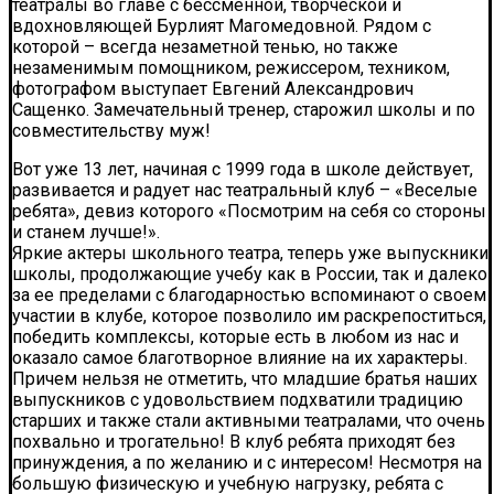
театралы во главе с бессменной, творческой и
вдохновляющей Бурлият Магомедовной. Рядом с
которой – всегда незаметной тенью, но также
незаменимым помощником, режиссером, техником,
фотографом выступает Евгений Александрович
Сащенко. Замечательный тренер, старожил школы и по
совместительству муж!
Вот уже 13 лет, начиная с 1999 года в школе действует,
развивается и радует нас театральный клуб – «Веселые
ребята», девиз которого «Посмотрим на себя со стороны
и станем лучше!».
Яркие актеры школьного театра, теперь уже выпускники
школы, продолжающие учебу как в России, так и далеко
за ее пределами с благодарностью вспоминают о своем
участии в клубе, которое позволило им раскрепоститься,
победить комплексы, которые есть в любом из нас и
оказало самое благотворное влияние на их характеры.
Причем нельзя не отметить, что младшие братья наших
выпускников с удовольствием подхватили традицию
старших и также стали активными театралами, что очень
похвально и трогательно! В клуб ребята приходят без
принуждения, а по желанию и с интересом! Несмотря на
большую физическую и учебную нагрузку, ребята с