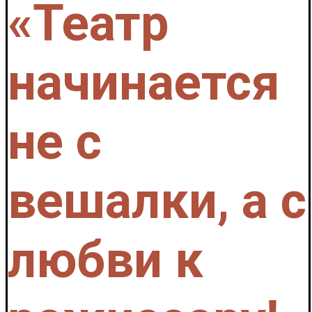
«Театр
начинается
не с
вешалки, а с
любви к