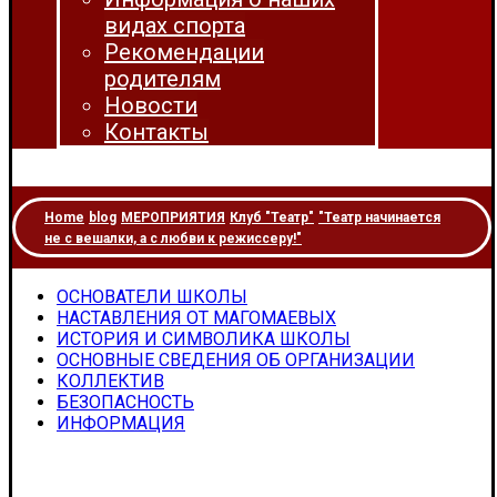
видах спорта
Рекомендации
родителям
Новости
Контакты
Home
blog
МЕРОПРИЯТИЯ
Клуб "Театр"
"Театр начинается
не с вешалки, а с любви к режиссеру!"
ОСНОВАТЕЛИ ШКОЛЫ
НАСТАВЛЕНИЯ ОТ МАГОМАЕВЫХ
ИСТОРИЯ И СИМВОЛИКА ШКОЛЫ
ОСНОВНЫЕ СВЕДЕНИЯ ОБ ОРГАНИЗАЦИИ
КОЛЛЕКТИВ
БЕЗОПАСНОСТЬ
ИНФОРМАЦИЯ