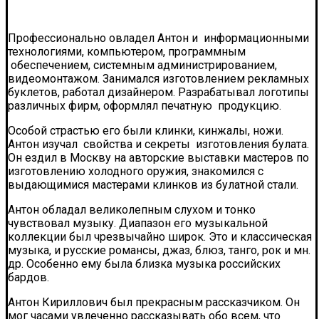
Профессионально овладел Антон и информационными
технологиями, компьютером, программным
обеспечением, системным администрированием,
видеомонтажом. Занимался изготовлением рекламных
буклетов, работал дизайнером. Разрабатывал логотипы
различных фирм, оформлял печатную продукцию.
Особой страстью его были клинки, кинжалы, ножи.
Антон изучал свойства и секреты изготовления булата.
Он ездил в Москву на авторские выставки мастеров по
изготовлению холодного оружия, знакомился с
выдающимися мастерами клинков из булатной стали.
Антон обладал великолепным слухом и тонко
чувствовал музыку. Диапазон его музыкальной
коллекции был чрезвычайно широк. Это и классическая
музыка, и русские романсы, джаз, блюз, танго, рок и мн.
др. Особенно ему была близка музыка российских
бардов.
Антон Кириллович был прекрасным рассказчиком. Он
мог часами увлеченно рассказывать обо всем, что