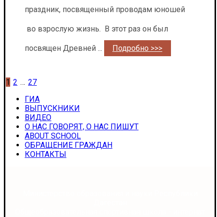
праздник, посвященный проводам юношей
во взрослую жизнь. В этот раз он был
посвящен Древней ...
Подробно >>>
Пагинация
1
2
…
27
записей
ГИА
ВЫПУСКНИКИ
ВИДЕО
О НАС ГОВОРЯТ, О НАС ПИШУТ
ABOUT SCHOOL
ОБРАЩЕНИЕ ГРАЖДАН
КОНТАКТЫ
Министерство образования и науки Республики
Дагестан
Общеобразовательная спортивная школа - интернат