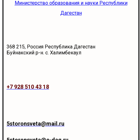
Министерство образования и науки Республики
Дагестан
368 215, Россия Республика Дагестан
Буйнакский р-н. с. Халимбекаул
+7 928 510 43 18
5storonsveta@mail.ru
5storonsveta@e-dag.ru