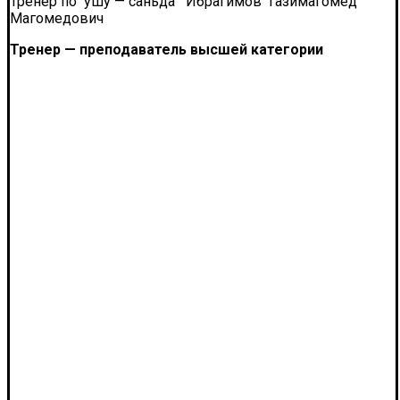
Тренер по ушу — саньда Ибрагимов Газимагомед
Магомедович
Тренер — преподаватель высшей категории