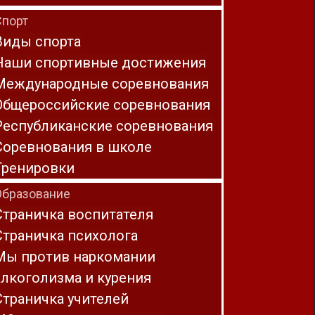
Спорт
Виды спорта
Наши спортивные достижения
Международные соревнования
Общероссийские соревнования
Республиканские соревнования
Соревнования в школе
Тренировки
Образование
Страничка воспитателя
Страничка психолога
Мы против наркомании
алкоголизма и курения
Страничка учителей