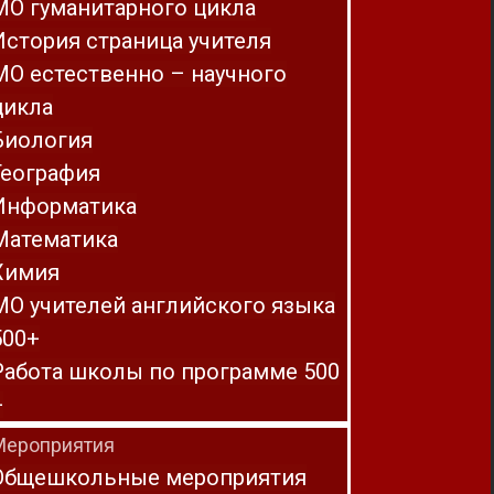
МО гуманитарного цикла
История страница учителя
МО естественно – научного
цикла
Биология
География
Информатика
Математика
Химия
МО учителей английского языка
500+
Работа школы по программе 500
+
Мероприятия
Общешкольные мероприятия