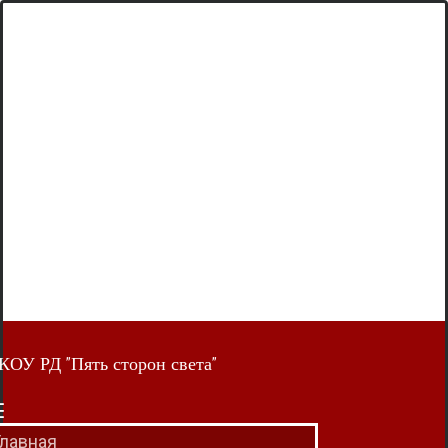
КОУ РД "Пять сторон света"
Главная