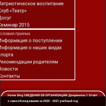
Патриотическое воспитание
Клуб «Театр»
Досуг
Семинар 2015
Условия приема
Информация о поступлении
Информация о наших видах
спорта
Рекомендации родителям
Новости
Контакты
Home
blog
СВЕДЕНИЯ ОБ ОРГАНИЗАЦИИ
Документы 1
Отчёт
о самообследовании за 2020 - 2021 учебный год