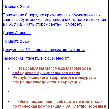
16 марта, 2025
Положение О порядке применения к обучающимся и
снятия с обучающихся мер дисциплинарного взыскания
в ГБОУ РД «Пять сторон света» — смотреть
Дария Алипова
16 марта, 2025
Документы 1
Локальные нормативные акты
Facebook
X
Pinterest
Delicious
Telegram
Поздравляем Магомеда Магомедова
<<<
победителя муниципального этапа
Республиканского творческого конкурса в
сфере противодействия коррупции
«Вы о нас, сыновья, забывать не должны…»
>>>
поэтическая композиция к 80 – летию Победы в