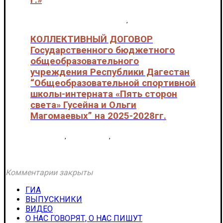
г.»
Локальные нормативные акты
,
Приказы
КОЛЛЕКТИВНЫЙ ДОГОВОР
Государственного бюджетного
общеобразовательного
учреждения Республики Дагестан
“Общеобразовательной спортивной
школы-интерната «Пять сторон
света» Гусейна и Ольги
Магомаевых” на 2025-2028гг.
1 сведения
,
Документы 1
,
Локальные нормативные
акты
Комментарии закрыты
ГИА
ВЫПУСКНИКИ
ВИДЕО
О НАС ГОВОРЯТ, О НАС ПИШУТ