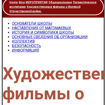
Home
blog
МЕРОПРИЯТИЯ
Общешкольные
Патриотическое
воспитание
Художественные фильмы о Вели́кой
Оте́чественной войне.
ОСНОВАТЕЛИ ШКОЛЫ
НАСТАВЛЕНИЯ ОТ МАГОМАЕВЫХ
ИСТОРИЯ И СИМВОЛИКА ШКОЛЫ
ОСНОВНЫЕ СВЕДЕНИЯ ОБ ОРГАНИЗАЦИИ
КОЛЛЕКТИВ
БЕЗОПАСНОСТЬ
ИНФОРМАЦИЯ
Художестве
фильмы о