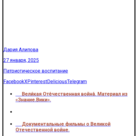
Дария Алипова
27 января, 2025
Патриотическое воспитание
Facebook
X
Pinterest
Delicious
Telegram
Вели́кая Оте́чественная война́. Материал из
<<<
«Знание.Вики».
Документальные фильмы о Великой
>>>
Отечественной войне.