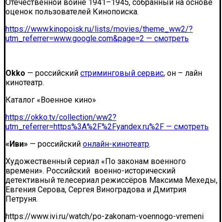
Отечественной войне 1941–1945, собранный на основе
оценок пользователей Кинопоиска.
https://www.kinopoisk.ru/lists/movies/theme_ww2/?
utm_referrer=www.google.com&page=2 — смотреть
Okko
— российский
стриминговый сервис
, он – лайн
кинотеатр.
Каталог «Военное кино»
https://okko.tv/collection/ww2?
utm_referrer=https%3A%2F%2Fyandex.ru%2F — смотреть
«Иви»
— российский
онлайн-кинотеатр
.
Художественный сериал «По законам военного
времени». Российский военно-исторический
детективный телесериал режиссёров Максима Мехеды,
Евгения Серова, Сергея Виноградова и Дмитрия
Петруня.
https://www.ivi.ru/watch/po-zakonam-voennogo-vremeni