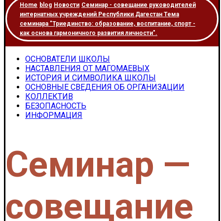
Home
blog
Новости
Семинар - совещание руководителей
интернатных учреждений Республики Дагестан Тема
семинара "Триединство: образование, воспитание, спорт -
как основа гармоничного развития личности".
ОСНОВАТЕЛИ ШКОЛЫ
НАСТАВЛЕНИЯ ОТ МАГОМАЕВЫХ
ИСТОРИЯ И СИМВОЛИКА ШКОЛЫ
ОСНОВНЫЕ СВЕДЕНИЯ ОБ ОРГАНИЗАЦИИ
КОЛЛЕКТИВ
БЕЗОПАСНОСТЬ
ИНФОРМАЦИЯ
Семинар —
совещание