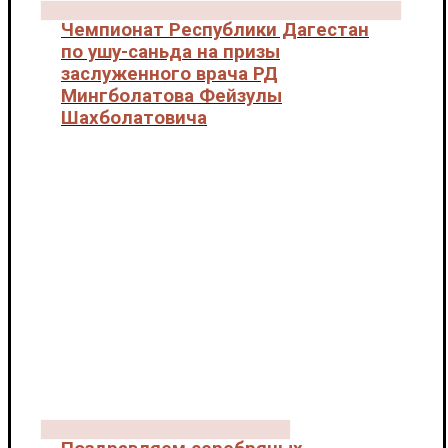
Чемпионат Республики Дагестан
по ушу-саньда на призы
заслуженного врача РД
Мингболатова Фейзулы
Шахболатовича
Новости