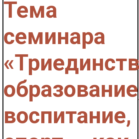
Тема
семинара
«Триединств
образование
воспитание,