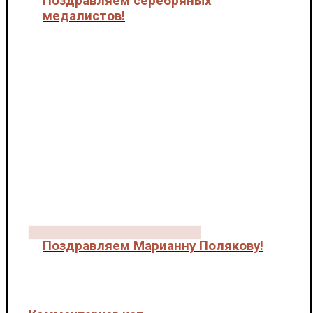
Поздравляем серебряных
медалистов!
Новости
Поздравляем Марианну Полякову!
Новости