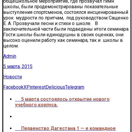
общешкольное мероприятие, где прозвучал гимн
школы, были продемонстрированы показательные
выступления спортсменов, состоялся инсценированный
урок мудрости по притчам, под руководством Сащенко
Е. А. Прозвучали песни и стихи о школе. В
заключительной части были подведены итоги семинара.
Гости школы были единодушны в своих оценках, они
высоко оценили работу как семинара, так и школы в
целом.
Admin
5 марта, 2015
Новости
Facebook
X
Pinterest
Delicious
Telegram
5 марта состоялось открытие нового
<<<
учебного корпуса.
Первенство Дагестана 1 — е командное
>>>