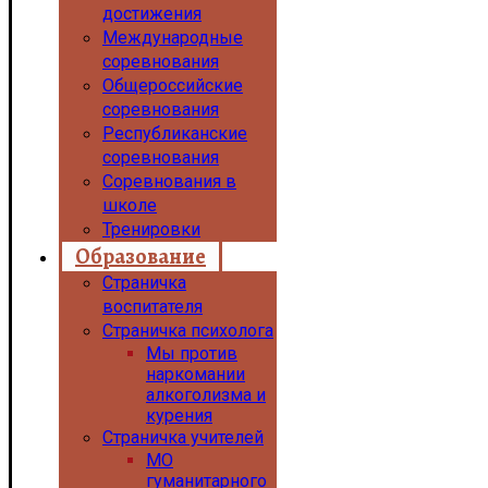
достижения
Международные
соревнования
Общероссийские
соревнования
Республиканские
соревнования
Соревнования в
школе
Тренировки
Образование
Страничка
воспитателя
Страничка психолога
Мы против
наркомании
алкоголизма и
курения
Страничка учителей
МО
гуманитарного