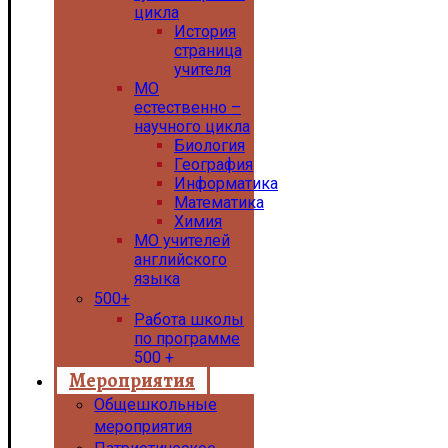
цикла
История
страница
учителя
МО
естественно –
научного цикла
Биология
География
Информатика
Математика
Химия
МО учителей
английского
языка
500+
Работа школы
по программе
500 +
Мероприятия
Общешкольные
мероприятия