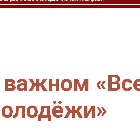
зговоры о важном «Всемирный фестиваль молодёжи»
о важном «В
молодёжи»