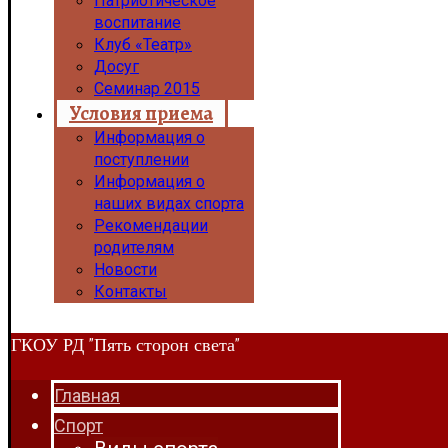
Патриотическое
воспитание
Клуб «Театр»
Досуг
Семинар 2015
Условия приема
Информация о
поступлении
Информация о
наших видах спорта
Рекомендации
родителям
Новости
Контакты
ГКОУ РД "Пять сторон света"
Главная
Спорт