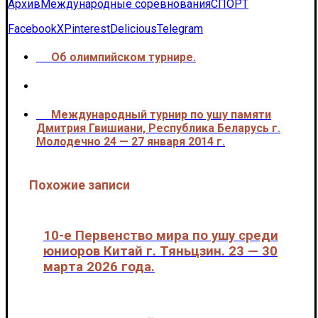
Архив
Международные соревнования
СПОРТ
Facebook
X
Pinterest
Delicious
Telegram
Об олимпийском турнире.
<<<
Международный турнир по ушу памяти
>>>
Дмитрия Гвишиани, Республика Беларусь г.
Молодечно 24 — 27 января 2014 г.
Похожие записи
10-е Первенство мира по ушу среди
юниоров Китай г. Тяньцзин. 23 — 30
марта 2026 года.
Международные соревнования