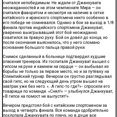
считался непобедимым. Не ждали от Джанхувата
неожиданностей и на этом чемпионате Мира — он
считался фаворитом и несмотря на наличие в сетке
китайского и иранского спортсмена никто особенно в
его победе не сомневался. Однако в бое за выход в 1/8
финала против индийского спортсмена Джанхуват,
уверенно выигрывавший этот бой неожиданно
схватился за правую руку. Бой он довёл до конца, но
после окончания выяснилось, что у него сломано
основание большого пальца правой руки.
Снимок сделанный в больнице подтвердил худшие
опасения тренеров. Из госпиталя Джанхуват вышел с
гипсом на руке и камнем на сердце — он выбывал из
борьбы не только за первое место, но и за путёвку на
Олимпийский турнир. Вечером он грустно разглядывал
свой гипс, но на следующий день утром вышел на
завтрак уже без него. «…А гипс-то где?»- спросили его
товарищи по команде. «Снял!» — улыбнулся Джанхуват,
«В гипсе на помост не выпустят!».
Вечером предстоял бой с китайским спортсменом за
выход в четверть финала. Вся команда одобрительно
похлопала Джанхувата по плечу, но в душе все