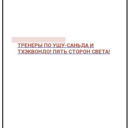
ТРЕНЕРЫ ПО УШУ-САНЬДА И
ТХЭКВОНДО! ПЯТЬ СТОРОН СВЕТА!
Пять сторон света "ЮДЖИН ТВ". Автор - Сащенко Е.
А.