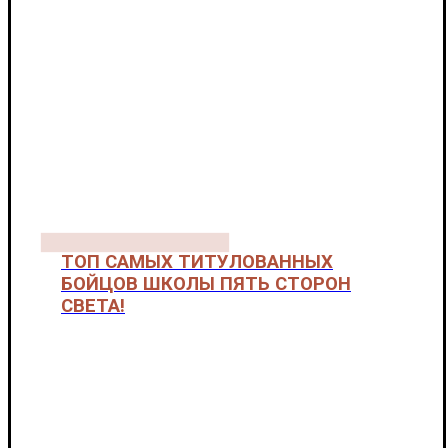
Пять сторон света "ЮДЖИН ТВ". Автор - Сащенко Е.
А.
ТОП САМЫХ ТИТУЛОВАННЫХ
БОЙЦОВ ШКОЛЫ ПЯТЬ СТОРОН
СВЕТА!
Пять сторон света "ЮДЖИН ТВ". Автор - Сащенко Е.
А.