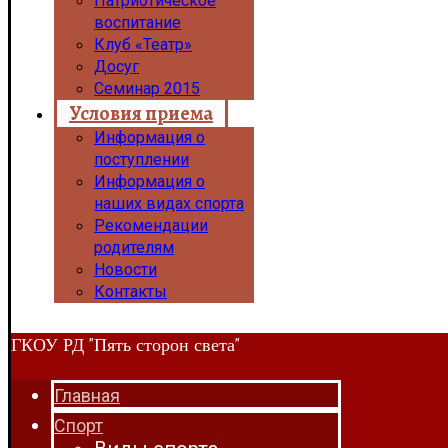
Патриотическое
воспитание
Клуб «Театр»
Досуг
Семинар 2015
Условия приема
Информация о
поступлении
Информация о
наших видах спорта
Рекомендации
родителям
Новости
Контакты
ГКОУ РД "Пять сторон света"
Главная
Спорт