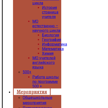
цикла
История
страница
учителя
МО
естественно –
научного цикла
Биология
География
Информатика
Математика
Химия
МО учителей
английского
языка
500+
Работа школы
по программе
500 +
Мероприятия
Общешкольные
мероприятия