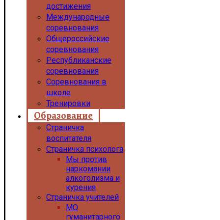
достижения
Международные
соревнования
Общероссийские
соревнования
Республиканские
соревнования
Соревнования в
школе
Тренировки
Образование
Страничка
воспитателя
Страничка психолога
Мы против
наркомании
алкоголизма и
курения
Страничка учителей
МО
гуманитарного