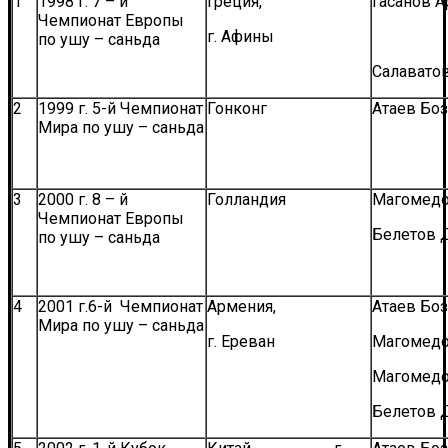
1
1998 г. 7 – й
Греция,
Гасанов А
Чемпионат Европы
г. Афины
по ушу – саньда
Салаватов
2
1999 г. 5-й Чемпионат
Гонконг
Атаев Боз
Мира по ушу – саньда
3
2000 г. 8 – й
Голландия
Магомедо
Чемпионат Европы
Белетов 
по ушу – саньда
4
2001 г.6-й Чемпионат
Армения,
Атаев Боз
Мира по ушу – саньда
г. Ереван
Магомедо
Магомедо
Белетов 