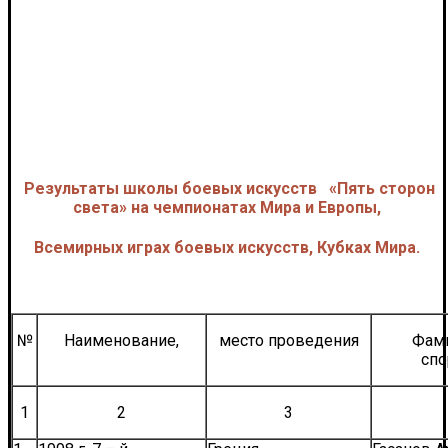
Результаты школы боевых искусств «Пять сторон
света» на чемпионатах Мира и Европы,
Всемирных играх боевых искусств, Кубках Мира.
№
Наименование,
место проведения
Фами
спо
1
2
3