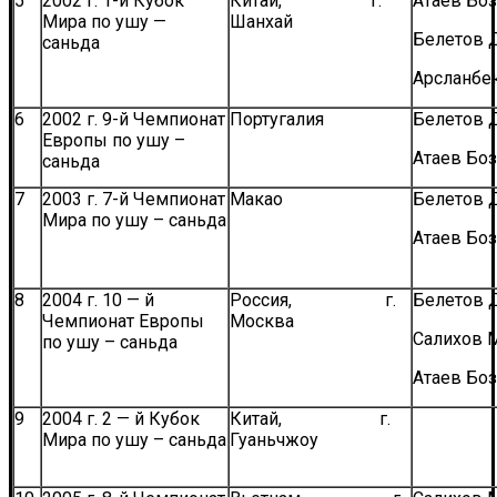
5
2002 г. 1-й Кубок
Китай, г.
Атаев Боз
Мира по ушу —
Шанхай
Белетов 
саньда
Арсланбе
6
2002 г. 9-й Чемпионат
Португалия
Белетов 
Европы по ушу –
Атаев Боз
саньда
7
2003 г. 7-й Чемпионат
Макао
Белетов 
Мира по ушу – саньда
Атаев Боз
8
2004 г. 10 — й
Россия, г.
Белетов 
Чемпионат Европы
Москва
Салихов 
по ушу – саньда
Атаев Боз
9
2004 г. 2 — й Кубок
Китай, г.
Мира по ушу – саньда
Гуаньчжоу