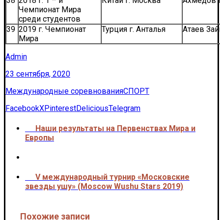
38
2018 г. 1 – й
Китай г. Москва
Ахмедов 
Чемпионат Мира
среди студентов
39
2019 г. Чемпионат
Турция г. Анталья
Атаев Зай
Мира
Admin
23 сентября, 2020
Международные соревнования
СПОРТ
Facebook
X
Pinterest
Delicious
Telegram
Наши результаты на Первенствах Мира и
<<<
Европы
V международный турнир «Московские
>>>
звезды ушу» (Moscow Wushu Stars 2019)
Похожие записи