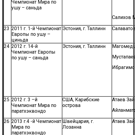
Чемпионат Мира по
ушу – саньда
Салихов 
23
2011 г. 1-й Чемпионат
Эстония, г. Таллинн
Салавато
Европы по ушу –
циньда
24
2012 г. 14-й
Эстония, г. Таллинн
Магомедш
Чемпионат Европы
Мустапае
по ушу – саньда
Ибрагимо
25
2012 г. 3 –й
США, Карибские
Атаев Зай
Чемпионат Мира по
острова
Айланмат
паратхэквондо
26
2013 г.4 -й Чемпионат
Швейцария, г.
Атаев Зай
Мира по
Лозанна
паратхэквондо