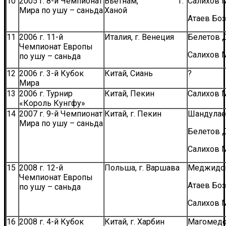
10
2005 г. 8-й Чемпионат
Вьетнам, г.
Салихов 
Мира по ушу – саньда
Ханой
Атаев Боз
11
2006 г. 11-й
Италия, г. Венеция
Белетов 
Чемпионат Европы
Салихов 
по ушу – саньда
12
2006 г. 3-й Кубок
Китай, Сиань
?
Мира
13
2006 г. Турнир
Китай, Пекин
Салихов 
«Король Кунгфу»
14
2007 г. 9-й Чемпионат
Китай, г. Пекин
Шандулае
Мира по ушу – саньда
Белетов 
Салихов 
15
2008 г. 12-й
Польша, г. Варшава
Меджидо
Чемпионат Европы
Атаев Боз
по ушу – саньда
Салихов 
16
2008 г. 4-й Кубок
Китай, г. Харбин
Магомедо