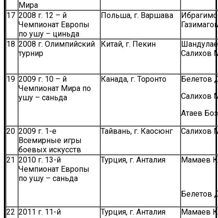
Мира
17
2008 г. 12 – й
Польша, г. Варшава
Ибрагимо
Чемпионат Европы
Газимаго
по ушу – циньда
18
2008 г. Олимпийский
Китай, г. Пекин
Шандулае
турнир
Салихов 
19
2009 г. 10 – й
Канада, г. Торонто
Белетов 
Чемпионат Мира по
Салихов 
ушу – саньда
Атаев Боз
20
2009 г. 1-е
Тайвань, г. Каосюнг
Салихов 
Всемирные игры
боевых искусств
21
2010 г. 13-й
Турция, г. Анталия
Мамаев К
Чемпионат Европы
по ушу – саньда
Белетов 
22
2011 г. 11-й
Турция, г. Анталия
Мамаев К