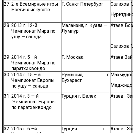
27
2-е Всемирные игры
Г. Санкт Петербург
Салихов 
Боевых искусств
Нуритдин
28
2013 г. 12-й
Малайзия, г. Куала —
Атаев Боз
Чемпионат Мира по
Лумпур
ушу — саньда
Салихов 
29
2014 г. 5 –й
Г. Москва
Атаев Зай
Чемпионат Мира по
паратхэквондо
30
2014 г. 15 – й
Румыния, г.
Махмудо
Чемпионат Европы
Бухарест
Меджидо
по ушу — саньда
31
2014 г. 3 — й
Турция г. Белек
Атаев За
Чемпионат Европы
по паратхэквондо
32
2015 г. 6 –й
Турция г.
Атаев За