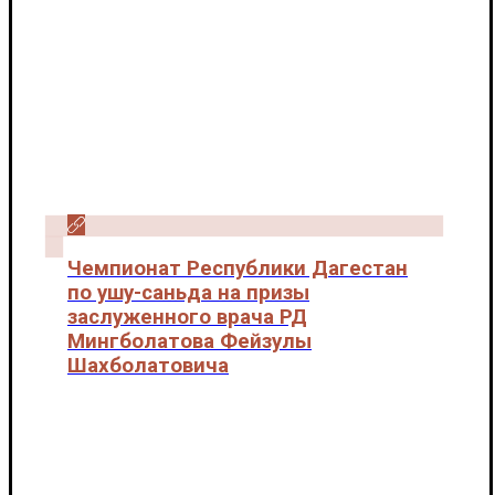
Чемпионат Республики Дагестан
по ушу-саньда на призы
заслуженного врача РД
Мингболатова Фейзулы
Шахболатовича
Новости