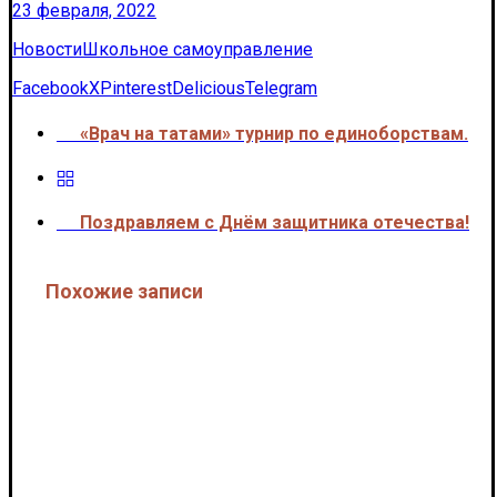
23 февраля, 2022
Новости
Школьное самоуправление
Facebook
X
Pinterest
Delicious
Telegram
«Врач на татами» турнир по единоборствам.
<<<
Поздравляем с Днём защитника отечества!
>>>
Похожие записи