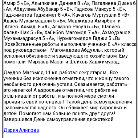
Амир 5 «Б», Алыпкачев Даниял 8 «А», Паталиева Диана 6
«А», Абдулаев Абубакар 5 «В», Гадисов Мансур 5 «Б»,
Гаджиметов Гаджимет 8 «А», Качагов Муртузали 8 «В»,
Адаев Мухаммадали 5 «Б», Меджидов Амирбек и
Атаев Ахмад 8 «А», Агларов Расул 6 «Б», Шапиев
Халид-Шах 5 «В», Хабибов Магомед 7 «А», Ахмедханов
Мухаммадрасул 5 «А», Нурмагомедов Гаджи 5 «В».
Хозяйственные работы выполняли ученики 8 «А» класса
под руководством Магомедова Абдуллы, который
исполнял обязанности заведующего хозяйством. Ему
помогали Мирзаев Марат и Шейхов Хаджимурад.
Даудов Магомед 11 кл. работал секретарем. Все
ученики без исключения отметили, что к концу такого
необычного дня очень устали. Оказывается, работать –
это нелегко! А взрослые отметили, что ребята не
отлынивали от работы, и в полной мере смогли
проявить свой потенциал! Такой день самоуправления
запоминается надолго. Он сближает мир взрослых и
детей. Помогает нам больше понять друг друга!
Завершился День самоуправления дискотекой.
Дария Алипова