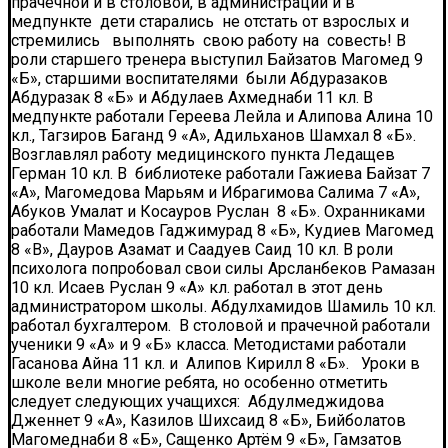
прачечной и в столовой, в администрации и в
медпункте дети старались не отстать от взрослых и
стремились выполнять свою работу на совесть! В
роли старшего тренера выступил Байзатов Магомед 9
«Б», старшими воспитателями были Абдуразаков
Абдуразак 8 «Б» и Абдулаев Ахмеднаби 11 кл. В
медпункте работали Гереева Лейла и Алипова Алина 10
кл., Тагзиров Баганд 9 «А», Адильханов Шамхал 8 «Б».
Возглавлял работу медицинского пункта Ледащев
Герман 10 кл. В библиотеке работали Гажиева Байзат 7
«А», Магомедова Марьям и Ибрагимова Салима 7 «А»,
Абуков Умалат и Косауров Руслан 8 «Б». Охранниками
работали Мамедов Гаджимурад 8 «Б», Кудиев Магомед
8 «В», Дауров Азамат и Саадуев Саид 10 кл. В роли
психолога попробовал свои силы Арсланбеков Рамазан
10 кл. Исаев Руслан 9 «А» кл. работал в этот день
администратором школы. Абдулхамидов Шамиль 10 кл.
работал бухгалтером. В столовой и прачечной работали
ученики 9 «А» и 9 «Б» класса. Методистами работали
Гасанова Айна 11 кл. и Алипов Кирилл 8 «Б». Уроки в
школе вели многие ребята, но особенно отметить
следует следующих учащихся: Абдулмеджидова
Дженнет 9 «А», Казилов Шихсаид 8 «Б», Бийболатов
Магомеднаби 8 «Б», Сащенко Артём 9 «Б», Гамзатов