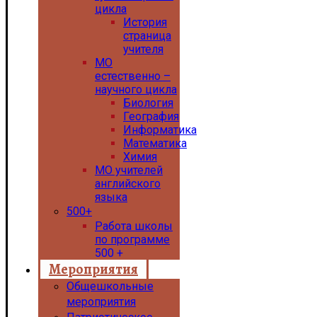
цикла
История
страница
учителя
МО
естественно –
научного цикла
Биология
География
Информатика
Математика
Химия
МО учителей
английского
языка
500+
Работа школы
по программе
500 +
Мероприятия
Общешкольные
мероприятия