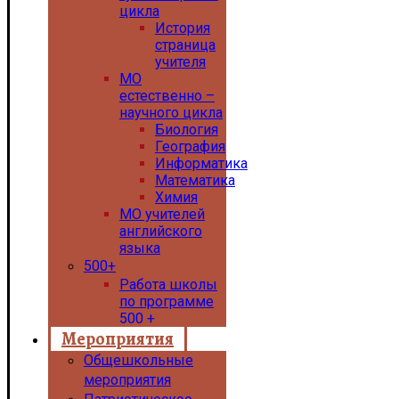
цикла
История
страница
учителя
МО
естественно –
научного цикла
Биология
География
Информатика
Математика
Химия
МО учителей
английского
языка
500+
Работа школы
по программе
500 +
Мероприятия
Общешкольные
мероприятия