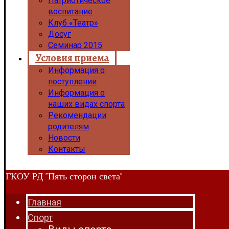
Патриотическое
воспитание
Клуб «Театр»
Досуг
Семинар 2015
Условия приема
Информация о
поступлении
Информация о
наших видах спорта
Рекомендации
родителям
Новости
Контакты
ГКОУ РД "Пять сторон света"
Главная
Спорт