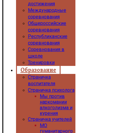
достижения
Международные
соревнования
Общероссийские
соревнования
Республиканские
соревнования
Соревнования в
школе
Тренировки
Образование
Страничка
воспитателя
Страничка психолога
Мы против
наркомании
алкоголизма и
курения
Страничка учителей
МО
гуманитарного