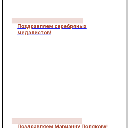
Поздравляем серебряных
медалистов!
Новости
Поздравляем Марианну Полякову!