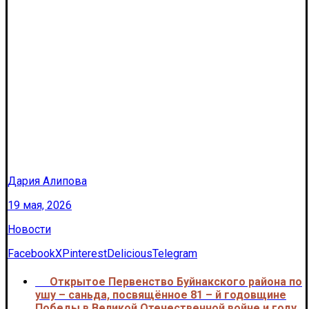
Дария Алипова
19 мая, 2026
Новости
Facebook
X
Pinterest
Delicious
Telegram
Открытое Первенство Буйнакского района по
<<<
ушу – саньда, посвящённое 81 – й годовщине
Победы в Великой Отечественной войне и году