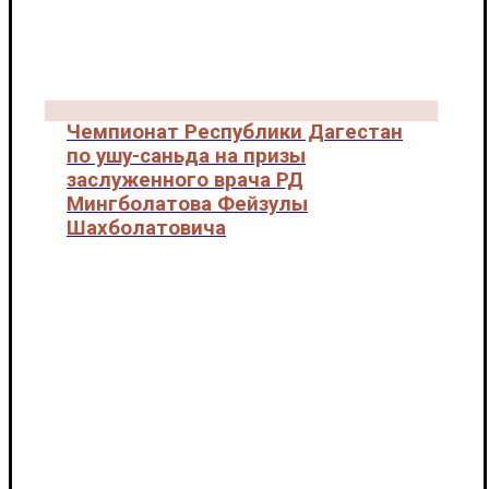
Чемпионат Республики Дагестан
по ушу-саньда на призы
заслуженного врача РД
Мингболатова Фейзулы
Шахболатовича
Новости